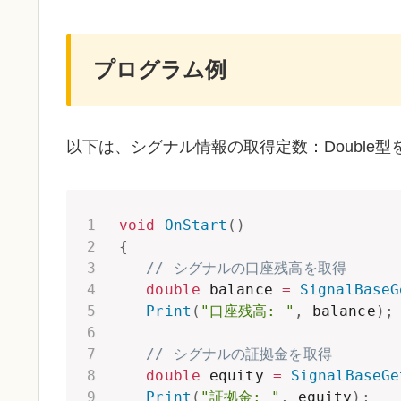
プログラム例
以下は、シグナル情報の取得定数：Double
void
OnStart
(
)
{
// シグナルの口座残高を取得
double
 balance 
=
SignalBaseG
Print
(
"口座残高: "
,
 balance
)
;
// シグナルの証拠金を取得
double
 equity 
=
SignalBaseGe
Print
(
"証拠金: "
,
 equity
)
;