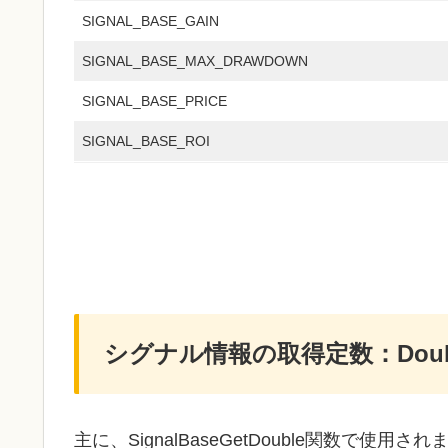
SIGNAL_BASE_GAIN
SIGNAL_BASE_MAX_DRAWDOWN
SIGNAL_BASE_PRICE
SIGNAL_BASE_ROI
シグナル情報の取得定数：Dou
主に、SignalBaseGetDouble関数で使用され