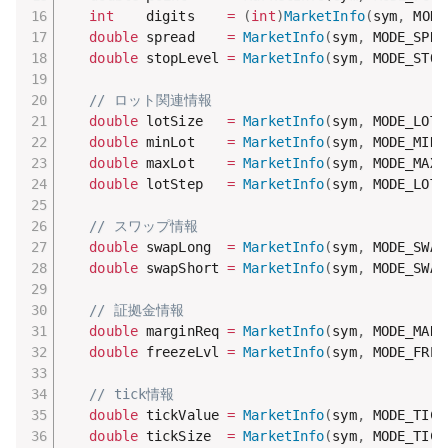
int
    digits    
=
(
int
)
MarketInfo
(
sym
,
 MODE
double
 spread    
=
MarketInfo
(
sym
,
 MODE_SPRE
double
 stopLevel 
=
MarketInfo
(
sym
,
 MODE_STOP
// ロット関連情報
double
 lotSize   
=
MarketInfo
(
sym
,
 MODE_LOTS
double
 minLot    
=
MarketInfo
(
sym
,
 MODE_MINL
double
 maxLot    
=
MarketInfo
(
sym
,
 MODE_MAXL
double
 lotStep   
=
MarketInfo
(
sym
,
 MODE_LOTS
// スワップ情報
double
 swapLong  
=
MarketInfo
(
sym
,
 MODE_SWAP
double
 swapShort 
=
MarketInfo
(
sym
,
 MODE_SWAP
// 証拠金情報
double
 marginReq 
=
MarketInfo
(
sym
,
 MODE_MARG
double
 freezeLvl 
=
MarketInfo
(
sym
,
 MODE_FREE
// tick情報
double
 tickValue 
=
MarketInfo
(
sym
,
 MODE_TICK
double
 tickSize  
=
MarketInfo
(
sym
,
 MODE_TICK