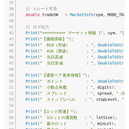
// トレード可否
double
 tradeOK   
=
MarketInfo
(
sym
,
 MODE_TRAD
// ログ出力
Print
(
"========== マーケット情報 ["
,
 sym
,
"] =
Print
(
"【価格情報】"
)
;
Print
(
"  Bid（売値）       : "
,
DoubleToStr
(
b
Print
(
"  Ask（買値）       : "
,
DoubleToStr
(
a
Print
(
"  当日高値          : "
,
DoubleToStr
(
h
Print
(
"  当日安値          : "
,
DoubleToStr
(
l
Print
(
"【通貨ペア基本情報】"
)
;
Print
(
"  ポイント          : "
,
DoubleToStr
(
p
Print
(
"  小数点桁数        : "
,
 digits
)
;
Print
(
"  スプレッド        : "
,
 spread
,
"（0.
Print
(
"  ストップレベル    : "
,
 stopLevel
,
"（
Print
(
"【ロット関連】"
)
;
Print
(
"  1ロットの通貨数   : "
,
 lotSize
)
;
Print
(
"  最小ロット        : "
,
 minLot
)
;