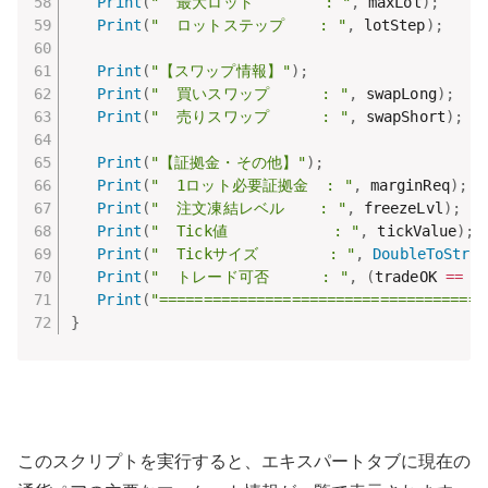
Print
(
"  最大ロット        : "
,
 maxLot
)
;
Print
(
"  ロットステップ    : "
,
 lotStep
)
;
Print
(
"【スワップ情報】"
)
;
Print
(
"  買いスワップ      : "
,
 swapLong
)
;
Print
(
"  売りスワップ      : "
,
 swapShort
)
;
Print
(
"【証拠金・その他】"
)
;
Print
(
"  1ロット必要証拠金  : "
,
 marginReq
)
;
Print
(
"  注文凍結レベル    : "
,
 freezeLvl
)
;
Print
(
"  Tick値            : "
,
 tickValue
)
;
Print
(
"  Tickサイズ        : "
,
DoubleToStr
(
t
Print
(
"  トレード可否      : "
,
(
tradeOK 
==
1
Print
(
"=====================================
}
このスクリプトを実行すると、エキスパートタブに現在の