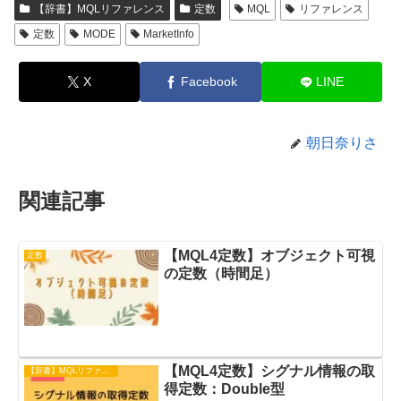
【辞書】MQLリファレンス
定数
MQL
リファレンス
定数
MODE
MarketInfo
X
Facebook
LINE
朝日奈りさ
関連記事
【MQL4定数】オブジェクト可視
定数
の定数（時間足）
【MQL4定数】シグナル情報の取
【辞書】MQLリファレンス
得定数：Double型