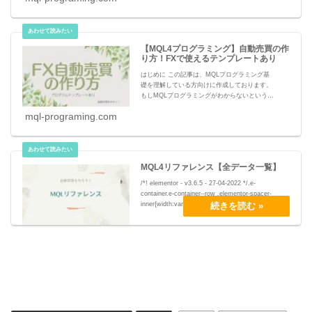
「December」と入力すると「12」が返っ
【MQL4プログラミング】自動売買の作
り方！FXで使えるテンプレートあり
はじめに この記事は、MQLプログラミング基
礎を理解している方向けに作成しております。
もしMQLプログラミングがわからないという方
は、先に以下の記事を読んでおくことをオスス
mql-programing.com
メします。 カテゴリー：MQLプログラミング
基
MQL4リファレンス【全データ一覧】
/*! elementor - v3.6.5 - 27-04-2022 */.e-
container.e-container--row .elementor-spacer-
inner{width:var(--spacer-size)}.e-