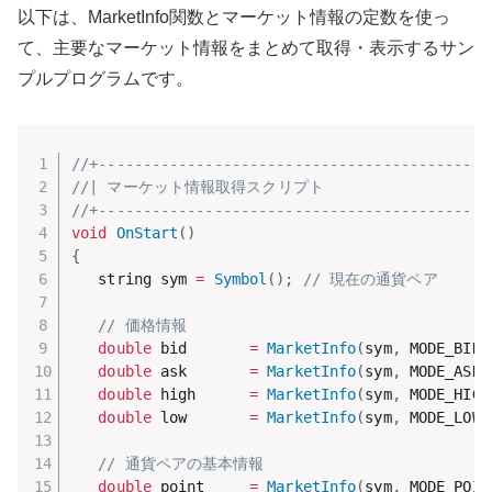
以下は、MarketInfo関数とマーケット情報の定数を使っ
て、主要なマーケット情報をまとめて取得・表示するサン
プルプログラムです。
//+--------------------------------------------
//| マーケット情報取得スクリプト                      
//+--------------------------------------------
void
OnStart
(
)
{
   string sym 
=
Symbol
(
)
;
// 現在の通貨ペア
// 価格情報
double
 bid       
=
MarketInfo
(
sym
,
 MODE_BID
)
double
 ask       
=
MarketInfo
(
sym
,
 MODE_ASK
)
double
 high      
=
MarketInfo
(
sym
,
 MODE_HIGH
double
 low       
=
MarketInfo
(
sym
,
 MODE_LOW
)
// 通貨ペアの基本情報
double
 point     
=
MarketInfo
(
sym
,
 MODE_POIN