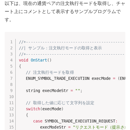
以下は、現在の通貨ペアの注文執行モードを取得し、チャ
ート上にコメントとして表示するサンプルプログラムで
す。
//+--------------------------------------------
//| サンプル：注文執行モードの取得と表示               
//+--------------------------------------------
void
OnStart
(
)
{
// 注文執行モードを取得
   ENUM_SYMBOL_TRADE_EXECUTION execMode 
=
(
ENUM
   string execModeStr 
=
""
;
// 取得した値に応じて文字列を設定
switch
(
execMode
)
{
case
 SYMBOL_TRADE_EXECUTION_REQUEST
:
         execModeStr 
=
"リクエストモード（提示され