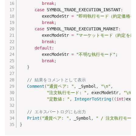
break
;
case
 SYMBOL_TRADE_EXECUTION_INSTANT
:
         execModeStr 
=
"即時執行モード（約定価格を最
break
;
case
 SYMBOL_TRADE_EXECUTION_MARKET
:
         execModeStr 
=
"マーケットモード（約定を最優
break
;
default
:
         execModeStr 
=
"不明な執行モード"
;
break
;
}
// 結果をコメントとして表示
Comment
(
"通貨ペア: "
,
 _Symbol
,
"\n"
,
"注文執行モード: "
,
 execModeStr
,
"\n"
,
"定数値: "
,
IntegerToString
(
(
int
)
exec
// エキスパートログにも出力
Print
(
"通貨ペア: "
,
 _Symbol
,
" / 注文執行モード
}