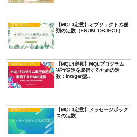
【MQL4定数】オブジェクトの種
【辞書】MQLリファレンス
類の定数（ENUM_OBJECT）
【MQL4定数】MQLプログラム
【辞書】MQLリファレンス
実行設定を取得するための定
数：Integer型
（ENUM_MQL_INFO_INTEGER
）
【MQL4定数】メッセージボック
【辞書】MQLリファレンス
スの定数​