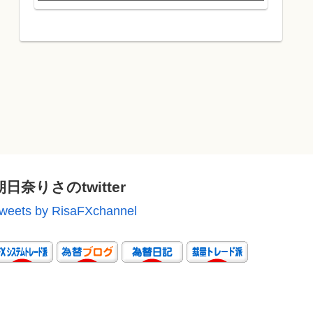
朝日奈りさのtwitter
weets by RisaFXchannel