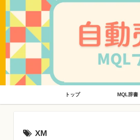
トップ
MQL辞書
XM