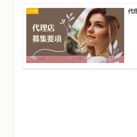
代
その他