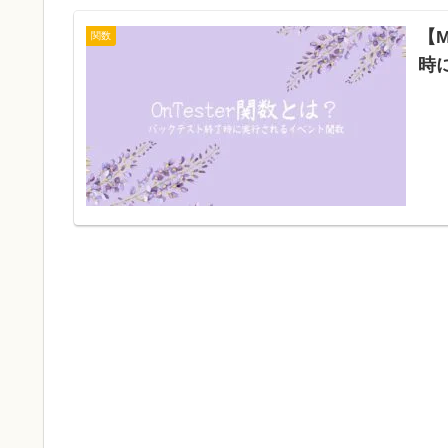
【
関数
時