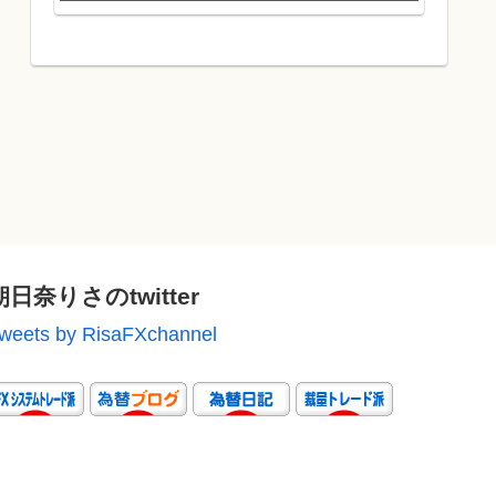
朝日奈りさのtwitter
weets by RisaFXchannel