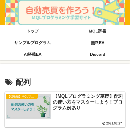
トップ
MQL辞書
サンプルプログラム
無料EA
AI搭載EA
Discord
配列
【MQLプログラミング基礎】配列
【初級編】MQLプログラミング基礎
の使い方をマスターしよう！プロ
グラム例あり
2021.02.27